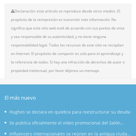
Declaración: este artículo se reproduce desde otros medios. El
propósito de la reimpresión es transmitir más información. No
significa que este sitio web esté de acuerdo con sus puntos de vista
y sea responsable de su autenticidad, y no tiene ninguna
responsabilidad legal. Todos los recursos de este sitio se recopilan
en Internet. El propósito de compartir es solo para el aprendizaje y
la referencia de todos. Si hay una infracción de derechos de autor o
propiedad intelectual, por favor déjenos un mensaje.
El más nuevo
Hughes se declara en quiebra para reestructurar su deuda
Se publica oficialmente el vídeo promocional del Salón
Mundial de la Manufactura 2026: Anhui lanza al mundo una
Influencers internacionales se reúnen en la antigua ciudad