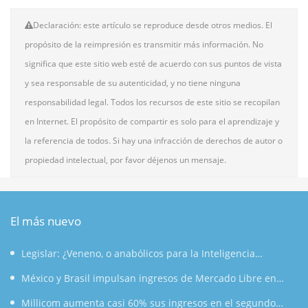
Declaración: este artículo se reproduce desde otros medios. El
propósito de la reimpresión es transmitir más información. No
significa que este sitio web esté de acuerdo con sus puntos de vista
y sea responsable de su autenticidad, y no tiene ninguna
responsabilidad legal. Todos los recursos de este sitio se recopilan
en Internet. El propósito de compartir es solo para el aprendizaje y
la referencia de todos. Si hay una infracción de derechos de autor o
propiedad intelectual, por favor déjenos un mensaje.
El más nuevo
Legislar: ¿Veneno, o anabólicos para la Inteligencia
Artificial?
México y Brasil impulsan ingresos de Mercado Libre en
segundo trimestre
Millicom aumenta casi 60% sus ingresos en el segundo