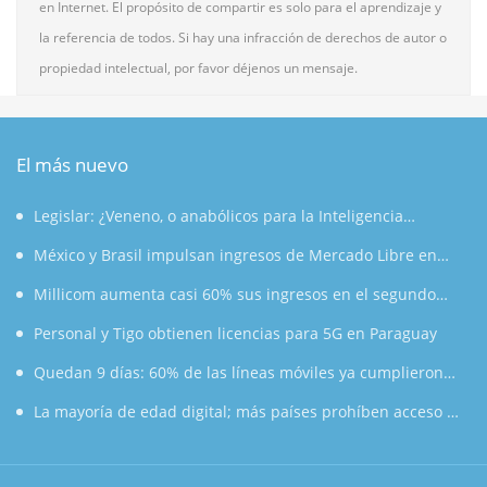
en Internet. El propósito de compartir es solo para el aprendizaje y
la referencia de todos. Si hay una infracción de derechos de autor o
propiedad intelectual, por favor déjenos un mensaje.
El más nuevo
Legislar: ¿Veneno, o anabólicos para la Inteligencia
Artificial?
México y Brasil impulsan ingresos de Mercado Libre en
segundo trimestre
Millicom aumenta casi 60% sus ingresos en el segundo
trimestre de 2026
Personal y Tigo obtienen licencias para 5G en Paraguay
Quedan 9 días: 60% de las líneas móviles ya cumplieron
con el registro en México
La mayoría de edad digital; más países prohíben acceso de
menores a redes